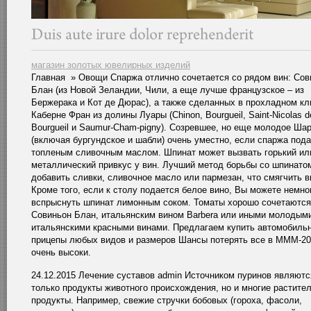
магазин золотых ювелирных изделий
Главная » Овощи Спаржа отлично сочетается со рядом вин: Сов
Блан (из Новой Зеландии, Чили, а еще лучше французское – из
Бержерака и Кот де Дюрас), а также сделанных в прохладном к
Каберне Фран из долины Луары (Chinon, Bourgueil, Saint-Nicolas d
Bourgueil и Saumur-Cham-pigny). Созревшее, но еще молодое Ша
(включая бургундское и шабли) очень уместно, если спаржа пода
топленым сливочным маслом. Шпинат может вызвать горький ил
металлический привкус у вин. Лучший метод борьбы со шпинато
добавить сливки, сливочное масло или пармезан, что смягчить в
Кроме того, если к столу подается белое вино, Вы можете немно
вспрыснуть шпинат лимонным соком. Томаты хорошо сочетаются
Совиньон Блан, итальянским вином Barbera или иными молодым
итальянскими красными винами. Предлагаем купить автомобиль
прицепы любых видов и размеров Шансы потерять все в МММ-2
очень высоки.
24.12.2015 Лечение суставов admin Источником пуринов являютс
только продукты животного происхождения, но и многие растите
продукты. Например, свежие стручки бобовых (гороха, фасоли,